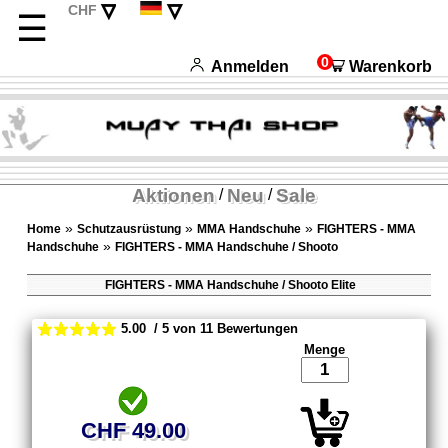
▿
▿
CHF
☰
EUR
English
USD
Français
0
Anmelden
Warenkorb
Italiano
Español
Aktionen
Neu
Sale
/
/
»
»
»
Home
Schutzausrüstung
MMA Handschuhe
FIGHTERS - MMA
»
Handschuhe
FIGHTERS - MMA Handschuhe / Shooto
FIGHTERS - MMA Handschuhe / Shooto Elite
5.00 / 5 von 11 Bewertungen
Menge
CHF 49.00